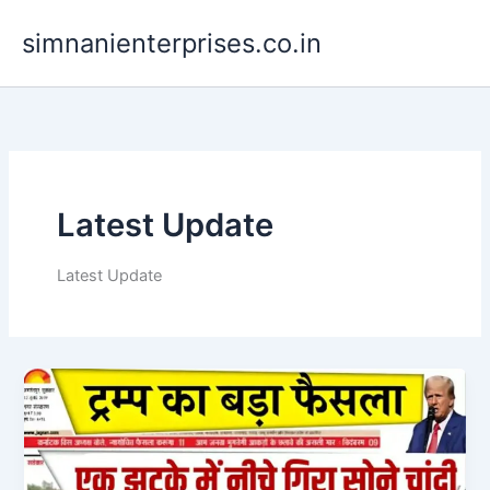
Skip
simnanienterprises.co.in
to
content
Latest Update
Latest Update