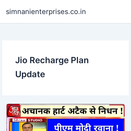
Skip
simnanienterprises.co.in
to
content
Jio Recharge Plan
Update